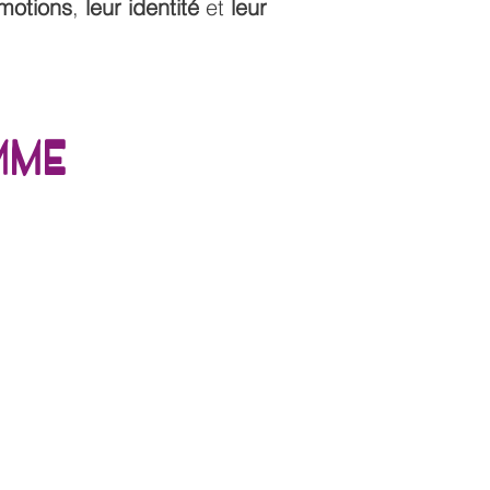
émotions
,
l
eur identité
et
leur
mme
&
Phase 4 – Projection &
Insertion
ur
Objectif : accompagner
les participantes vers la
suite.
Activités
Bilan personnel