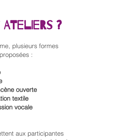
s ateliers ?
me, plusieurs formes
 proposées :
e
e
 scène ouverte
ion textile
ssion vocale
ttent aux participantes