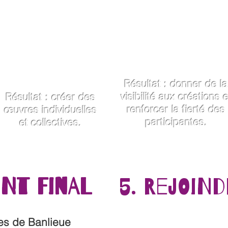
Slam et écriture
Répétitions scéniques
Peinture intuitive
Création de supports d
Storytelling
Communication
Art-thérapie
Organisation de
Couture
l’événement final
Chant
Résultat : donner de la
visibilité aux créations e
Résultat : créer des
renforcer la fierté des
œuvres individuelles
participantes.
et collectives.
nt final​
5. Rejoin
ves de Banlieue