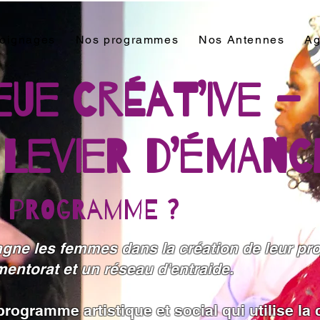
oignages
Nos programmes
Nos Antennes
Ag
eue Créat’ive –
levier d’émanc
E PROGRAMME ?
e les femmes dans la création de leur proj
mentorat et un réseau d'entraide.
programme artistique et social qui utilise la