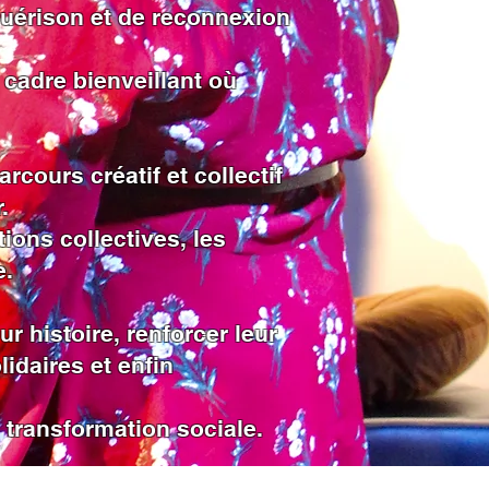
guérison et de reconnexion
 cadre bienveillant où
cours créatif et collectif
.
ions collectives, les
e.
 histoire, renforcer leur
lidaires et enfin
e transformation sociale.