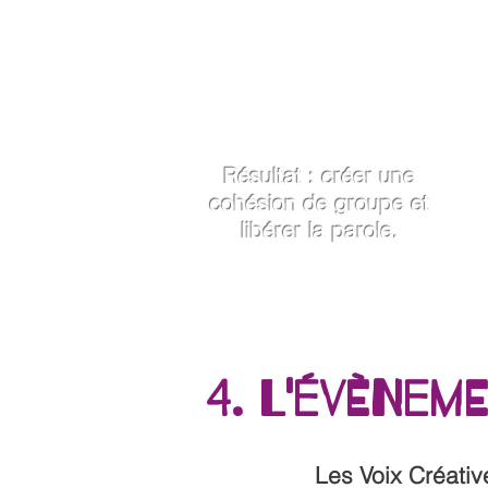
Ateliers de présentation
Cercles de parole
Ecriture libre
Expression corporelle
Résultat : créer une
cohésion de groupe et
libérer la parole.
4. L'évèneme
​Les Voix Créati