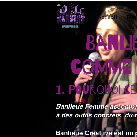
Accueil
Tém
Banli
comme 
1. POURQUOI C
Banlieue Femme accompagn
à des outils concrets, du 
Banlieue Créat’ive est un 