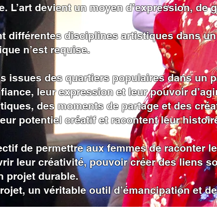
e. L’art devient un moyen d’expression, de 
t différentes disciplines artistiques dans un
que n’est requise.
issues des quartiers populaires dans un par
fiance, leur expression et leur pouvoir d’agir
istiques, des moments de partage et des créat
ur potentiel créatif et racontent leur histoir
tif de permettre aux femmes de raconter leur
ir leur créativité, pouvoir créer des liens so
en projet durable.
projet, un véritable outil d’émancipation et d