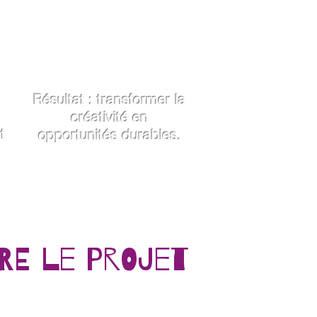
Projection
e
Professionnelle
Orientation vers
Formations ou projets
Résultat : transformer la
créativité en
t
opportunités durables.
dre le projet