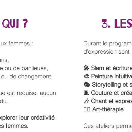
 QUI ?
3. Le
aux femmes :
Durant le program
d’expression sont
ans,
re ou de banlieues,
🎤 Slam et écritur
e ou de changement.
🎨 Peinture intuitiv
🎭 Storytelling et
ue est requise, aucun
🧵 Couture et créat
ndu.
🎶 Chant et expre
🧘‍♀️ Art-thérapie
xplorer leur créativité
res femmes.
Ces ateliers perme