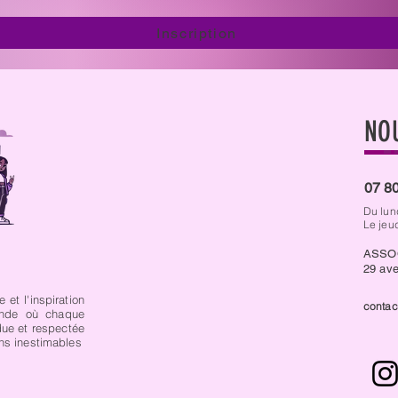
Inscription
NO
07 80
Du lun
Le jeu
ASSO
29 ave
 et l'inspiration
contac
nde où chaque
due et respectée
ons inestimables