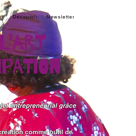
ir
Découvrir
Newsletter
Contact
 L’art
ipation
et entrepreneurial grâce
 création comme outil de