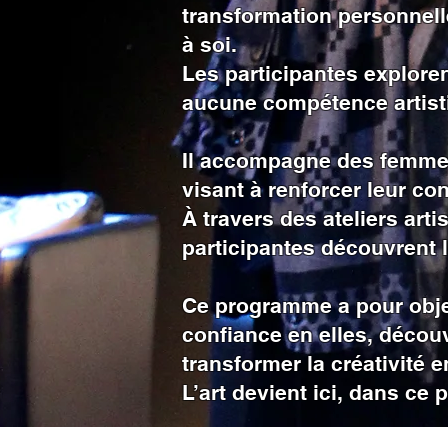
transformation personnell
à soi.
Les participantes exploren
aucune compétence artisti
Il accompagne des femmes 
visant à renforcer leur con
À travers des ateliers art
participantes découvrent le
Ce programme a pour objec
confiance en elles, découvr
transformer la créativité 
L’art devient ici, dans ce 