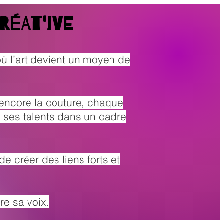
réat'ive
où l’art devient un moyen de
u encore la couture, chaque
r ses talents dans un cadre
 créer des liens forts et
re sa voix.