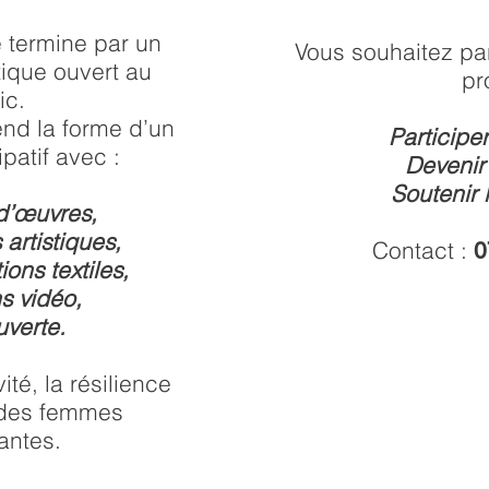
 termine par un
Vous souhaitez par
ique ouvert au
pr
ic.
nd la forme d’un
Participer
ipatif avec :
Devenir
Soutenir 
d’œuvres,
artistiques,
Contact :
0
ions textiles,
s vidéo,
verte.
vité, la résilience
s des femmes
antes.