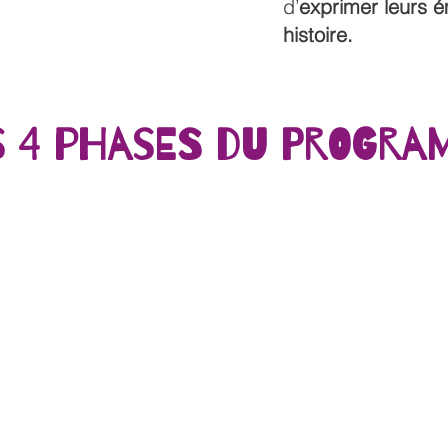
d’
exprimer leurs 
histoire.
s 4 phases du progra
Phase 2 – Exploration
Phase 3 – Valorisation 
& Création
Transmission
Objectif : mettre en vale
Objectif : découvrir
le travail réalisé.
plusieurs disciplines
artistiques.
Activités
Préparation d’une
Ateliers proposés
exposition,