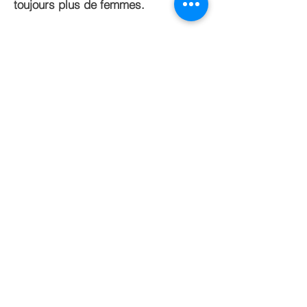
toujours plus de femmes.
Ensemble, célébrons la force, la résilience
et l'inspiration des femmes, et œuvrons
pour un monde où chaque femme de
banlieue soit valorisée, entendue et
respectée pour son potentiel infini et ses
contributions inestimables
NOUS CONTACTER
07 80 94 16 41