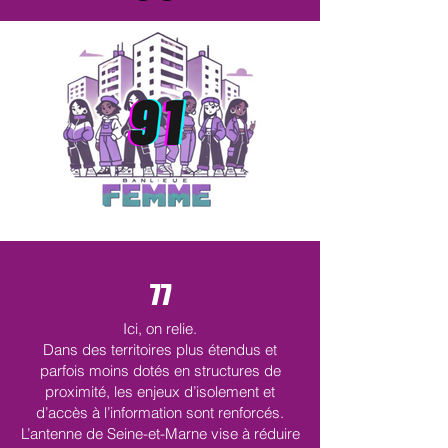
77
Ici, on relie.
Dans des territoires plus étendus et
parfois moins dotés en structures de
proximité, les enjeux d’isolement et
d’accès à l’information sont renforcés.
L’antenne de Seine-et-Marne vise à réduire