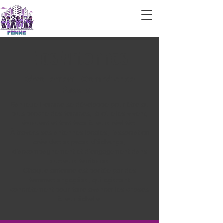
Nos Antennes
Dévouement. Compétence.
Passion.
Banlieue Femme se développe pour être au
plus proche des femmes, là où elles vivent,
évoluent et font face à leurs réalités.
À travers ses antennes locales, l’association
crée des espaces d’échange,
d’accompagnement et d’engagement dans
plusieurs territoires.
Chaque antenne est portée par des
femmes engagées, qui agissent
concrètement pour faire avancer les choses
à leur échelle.