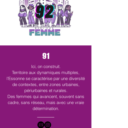
91
Ici, on construit.
Territoire aux dynamiques multiples,
l’Essonne se caractérise par une diversité
de contextes, entre zones urbaines,
périurbaines et rurales.
Des femmes qui avancent, souvent sans
cadre, sans réseau, mais avec une vraie
détermination.