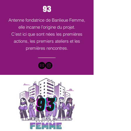
93
Antenne fondatrice de Banlieue Femme,
elle incarne l’origine du projet.
C’est ici que sont nées les premières
actions, les premiers ateliers et les
premières rencontres.