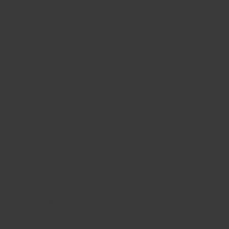
e femme de banlieue », un 