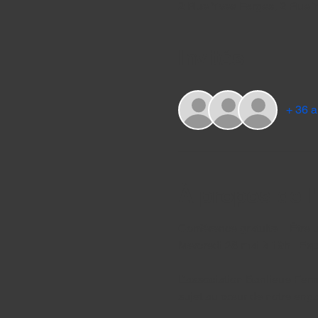
2 Rue Yves Farges, 2 Rue 
Invités
+ 36 a
À propos de 
Conférence gratuite – Être
Mercredi 28 mai à 19h | Es
L’association Banlieue Femm
sujet au cœur de notre enga