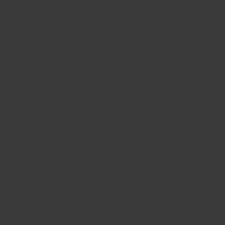
iers populaires portent en 
e invitation à prendre la 
banlieues et celles qui y 
 aussi de rêves, de projets 
e qui remettent les femmes 