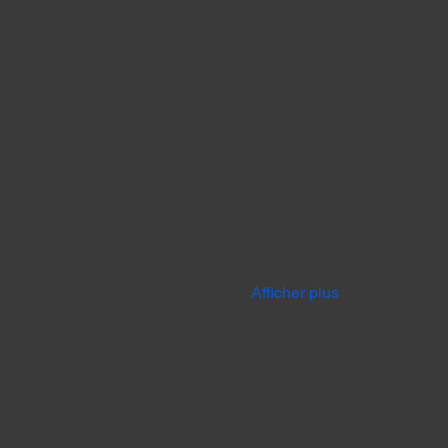
Trop souvent stigmatisées, 
elles une histoire faite de f
parole, à se raconter, à s’éc
vivent.
Nous parlerons d’identité, de
et d’avenir. Des témoignage
de banlieue au centre du réc
Ce moment fort sera suivi…
Afficher plus