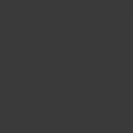
caricaturées ou réduites au silence, les femmes issues des quart
orce, de courage, de luttes et d’ambitions. Cette conférence est un
outer, mais aussi à déconstruire les préjugés persistants sur les 
 réussite, de résilience, de sororité, d’injustices, de fierté, mais
s authentiques, des échanges puissants, et des prises de parol
it.