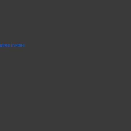
Yves Farges, 93290 Tremblay-en-France, France
utres invités
l'événement
 une femme de banlieue
pace Angela Davis
e vous invite à une grande conférence  sur le thème « Être un
gement et de nos réalités.