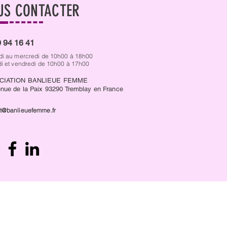
US CONTACTER
 94 16 41
di au mercredi de 10h00 à 18h00
di et vendredi de 10h00 à 17h00
CIATION BANLIEUE FEMME
nue de la Paix 93290 Tremblay en France
t@banlieuefemme.fr