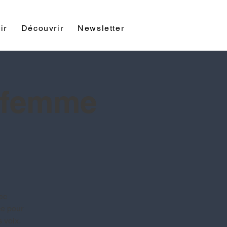
ir
Découvrir
Newsletter
Contact
e femme
ec
ce pour
 voix.