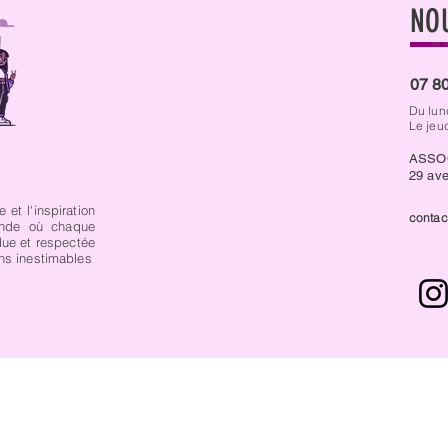
NO
07 80
Du lun
Le jeu
ASSO
29 ave
 et l'inspiration
contac
nde où chaque
due et respectée
ons inestimables