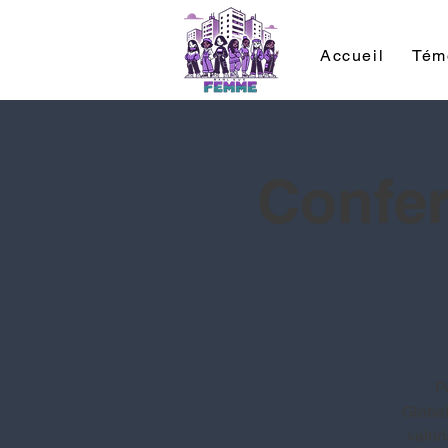
Accueil
Tém
Confer
P
Global
valor