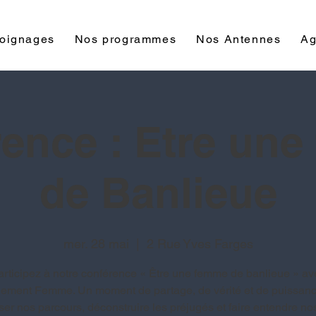
oignages
Nos programmes
Nos Antennes
Ag
ence : Etre un
de Banlieue
mer. 28 mai
  |  
2 Rue Yves Farges
articipez à notre conférence « Être une femme de banlieue » av
ement Femme. Un moment de partage, de vérité et de puissan
iser nos parcours, déconstruire les préjugés et faire entendre nos