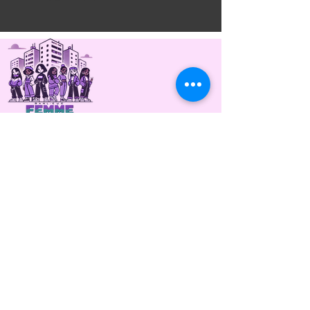
Ensemble, célébrons la force, la résilience
et l'inspiration des femmes, et œuvrons
pour un monde où chaque femme de
banlieue soit valorisée, entendue et
respectée pour son potentiel infini et ses
contributions inestimables
NOUS CONTACTER
07 80 94 16 41
Du lundi au mercredi de 10h00 à 18h00