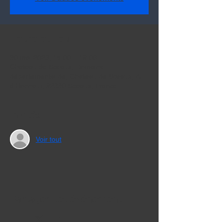
Heure et lieu
30 mai 2026, 15:00 – 19:00
Chateau de Sceaux, Domaine
départemental de, Chateau de Sceaux, All.
d'Honneur, 92330 Sceaux, France
Invités
Voir tout
Partager cet événement