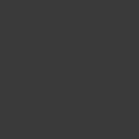
l'événement
ne conférence intitulée "L'excision : Parlons ensemble !" le m
e briser le silence autour de l'excision en créant un espace de par
, se soutenir et mieux comprendre cette réalité. 
ment, cette soirée mêle informations sur les causes et réalités d
 esprit de sororité et de douceur. 
ert apres cette soirée. 