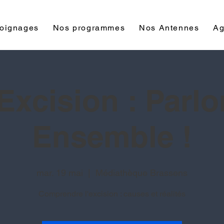
oignages
Nos programmes
Nos Antennes
Ag
Excision : Parl
Ensemble !
mar. 19 mai
  |  
Médiathèque Brassens
Comprendre l'excision : causes et réalités