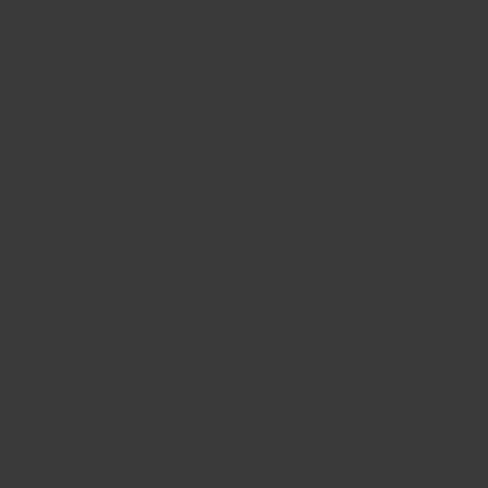
À propos de 
Banlieue Femme 💜organise u
L'objectif de ce projet est d
les femmes peuvent échanger
Ouverte à toutes et gratuite
partage et d'écoute, dans un
Un coktail dinatoire sera off