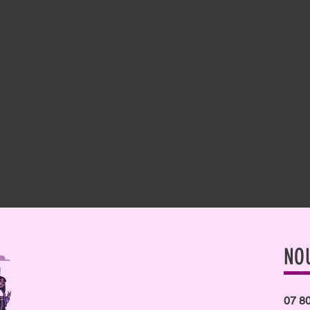
 événement
NO
07 80