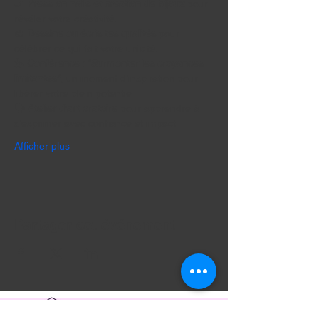
💅 
Press on nails et création de bijoux
 pour 
révéler votre créativité.
🎨 
Dessine ou écris tes qualités
 pour 
célébrer ce qui fait votre unicité.
🎤 
Conférence : “Surmonter les croyances 
limitantes”
, un moment d’inspiration pour 
libérer votre plein potentiel.
🗣️ 
Atelier d’art oratoire
 pour apprendre à 
s’exprimer avec confiance et impact.
Afficher plus
Partager cet événement