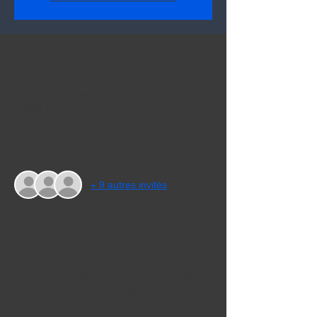
Heure et lieu
22 févr. 2025, 12:00 – 18:00
Tremblay-en-France, 2 Rue Yves Farges,
93290 Tremblay-en-France, France
Invités
+ 9 autres invités
À propos de l'événement
Joignez-vous à nous pour un 
Woman 
Brunch 100% féminin
, un événement dédié 
à l'estime de soi et à l'art de se valoriser. 🌸
Au programme :