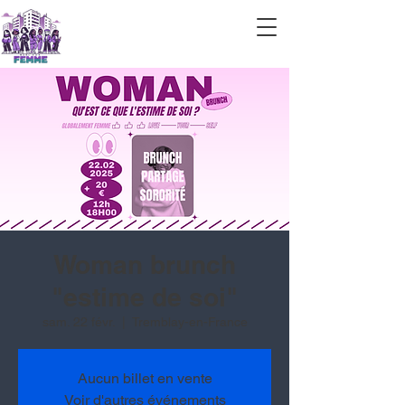
Woman brunch
"estime de soi"
sam. 22 févr.
  |  
Tremblay-en-France
Aucun billet en vente
Voir d'autres événements