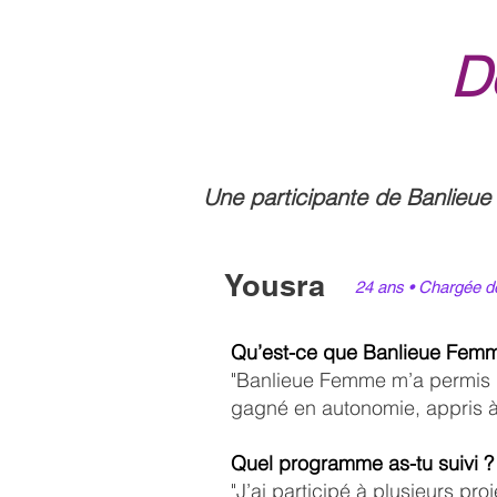
D
Une participante de Banlieue 
Yousra
24 ans • Chargée de
Qu’est-ce que Banlieue Femme
"Banlieue Femme m’a permis de
gagné en autonomie, appris à t
Quel programme as-tu suivi ?
"J’ai participé à plusieurs pro