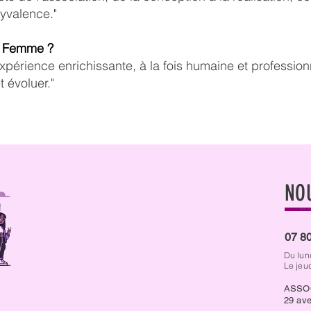
lyvalence."
e Femme ?
expérience enrichissante, à la fois humaine et profession
t évoluer."
NO
07 80
Du lun
Le jeu
ASSO
29 ave